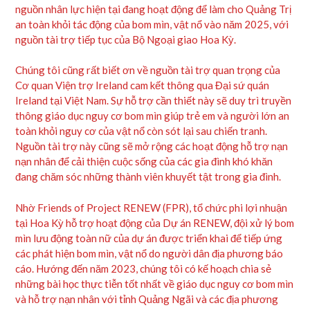
nguồn nhân lực hiện tại đang hoạt động để làm cho Quảng Trị
an toàn khỏi tác động của bom mìn, vật nổ vào năm 2025, với
nguồn tài trợ tiếp tục của Bộ Ngoại giao Hoa Kỳ.
Chúng tôi cũng rất biết ơn về nguồn tài trợ quan trọng của
Cơ quan Viện trợ Ireland cam kết thông qua Đại sứ quán
Ireland tại Việt Nam. Sự hỗ trợ cần thiết này sẽ duy trì truyền
thông giáo dục nguy cơ bom mìn giúp trẻ em và người lớn an
toàn khỏi nguy cơ của vật nổ còn sót lại sau chiến tranh.
Nguồn tài trợ này cũng sẽ mở rộng các hoạt động hỗ trợ nạn
nạn nhân để cải thiện cuộc sống của các gia đình khó khăn
đang chăm sóc những thành viên khuyết tật trong gia đình.
Nhờ Friends of Project RENEW (FPR), tổ chức phi lợi nhuận
tại Hoa Kỳ hỗ trợ hoạt động của Dự án RENEW, đội xử lý bom
mìn lưu động toàn nữ của dự án được triển khai để tiếp ứng
các phát hiện bom mìn, vật nổ do người dân địa phương báo
cáo. Hướng đến năm 2023, chúng tôi có kế hoạch chia sẻ
những bài học thực tiễn tốt nhất về giáo dục nguy cơ bom mìn
và hỗ trợ nạn nhân với tỉnh Quảng Ngãi và các địa phương