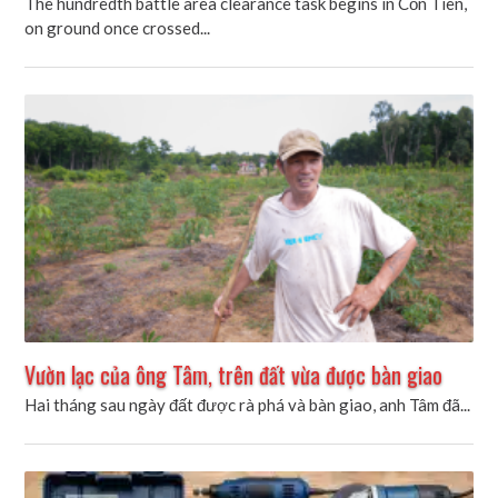
The hundredth battle area clearance task begins in Cồn Tiên,
on ground once crossed...
Vườn lạc của ông Tâm, trên đất vừa được bàn giao
Hai tháng sau ngày đất được rà phá và bàn giao, anh Tâm đã...