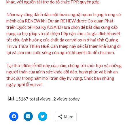
khác, với nguồn tài trợ do tổ chức FPR quyên góp.
Năm nay cũng đánh dấu một bước ngoặt quan trọng trong sứ
mệnh của RENEW khi Dự án RENEW được Cơ quan Phát
triển Quốc tế Hoa Kỳ (USAID) lựa chọn để bắt đầu cung cấp
dụng cụ trợ giúp và cải thiện tiếp cận cho các gia đình khuyết
tật chịu ảnh hưởng của chất da cam/dioxin ở hai tỉnh Quảng
Trị và Thừa Thiên Huế. Can thiệp này sẽ cải thiện khả năng đi
lại và làm cho cuộc sống của người khuyết tật dễ chịu hơn.
Tại thời điểm lễ hội này của năm, chúng tôi chúc bạn và những
người thân của mình sức khỏe dồi dào, hạnh phúc và bình an
thực sự trong năm mới tràn đầy hy vọng. Chúc bạn những
ngày nghỉ lễ vui vẻ!
15167 total views
, 2 views today
Click
Click
Click
More
to
to
to
share
share
share
on
on
on