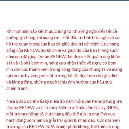
Khi một năm sắp kết thúc, chúng tôi thường nghĩ đến tất cả
những gì chúng tôi mang ơn – bắt đầu từ tình hữu nghị và sự
hỗ trợ quan trọng của bạn đã giúp duy trì sứ mệnh cứu mạng
sống của RENEW. Sự khích lệ và giúp đỡ của bạn trong suốt
năm qua đã giúp Dự án RENEW đạt được kết quả trong khảo
sát và rà phá bom mìn, nâng cao nhận thức về nguy cơ bom
mìn cho các thành viên trong cộng đồng của chúng ta và mang
lại cho họ hy vọng về một tương lai tốt đẹp hơn cho gia đình
và láng giềng, những người chịu ảnh hưởng của hậu quả
chiến tranh.
Năm 2022 đánh dấu kỷ niệm 15 năm mối quan hệ hợp tác giữa
Dự án RENEW với Tổ chức Viện trợ Nhân dân Na Uy (NPA),
một trong những tổ chức hàng đầu thế giới trong lĩnh vực
hành động bom mìn và giải trừ quân bị nhân đạo. Các đội hiện
trường của RENEW-NPA là một phần không thể thiếu trong