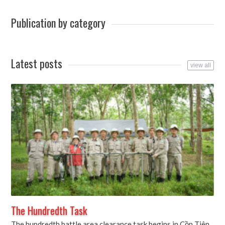
Publication by category
Latest posts
view all
The Hundredth Task
The hundredth battle area clearance task begins in Cồn Tiên,