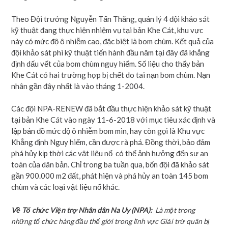
Theo Đội trưởng Nguyễn Tấn Thăng, quản lý 4 đội khảo sát
kỹ thuật đang thực hiện nhiệm vụ tại bản Khe Cát, khu vực
này có mức độ ô nhiễm cao, đặc biệt là bom chùm. Kết quả của
đội khảo sát phi kỹ thuật tiến hành đầu năm tại đây đã khẳng
định dấu vết của bom chùm nguy hiểm. Số liệu cho thấy bản
Khe Cát có hai trường hợp bị chết do tai nạn bom chùm. Nạn
nhân gần đây nhất là vào tháng 1-2004.
Các đội NPA-RENEW đã bắt đầu thực hiện khảo sát kỹ thuật
tại bản Khe Cát vào ngày 11-6-2018 với mục tiêu xác định và
lập bản đồ mức độ ô nhiễm bom mìn, hay còn gọi là Khu vực
Khẳng định Nguy hiểm, cần được rà phá. Đồng thời, bảo đảm
phá hủy kịp thời các vật liệu nổ có thể ảnh hưởng đến sự an
toàn của dân bản. Chỉ trong ba tuần qua, bốn đội đã khảo sát
gần 900.000 m2 đất, phát hiện và phá hủy an toàn 145 bom
chùm và các loại vật liệu nổ khác.
Về Tổ chức Viện trợ Nhân dân Na Uy (NPA):
Là một trong
những tổ chức hàng đầu thế giới trong lĩnh vực Giải trừ quân bị