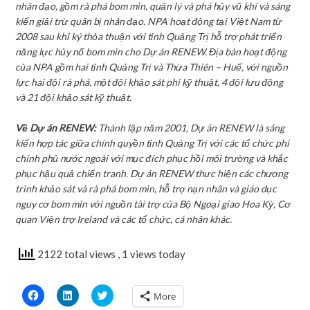
nhân đạo, gồm rà phá bom mìn, quản lý và phá hủy vũ khí và sáng
kiến giải trừ quân bị nhân đạo. NPA hoạt động tại Việt Nam từ
2008 sau khi ký thỏa thuận với tỉnh Quảng Trị hỗ trợ phát triển
năng lực hủy nổ bom mìn cho Dự án RENEW. Địa bàn hoạt động
của NPA gồm hai tỉnh Quảng Trị và Thừa Thiên – Huế, với nguồn
lực hai đội rà phá, một đội khảo sát phi kỹ thuật, 4 đội lưu động
và 21 đội khảo sát kỹ thuật.
Về
Dự án RENEW:
Thành lập năm 2001, Dự án RENEW là sáng
kiến hợp tác giữa chính quyền tỉnh Quảng Trị với các tổ chức phi
chính phủ nước ngoài với mục đích phục hồi môi trường và khắc
phục hậu quả chiến tranh. Dự án RENEW thực hiện các chương
trình khảo sát và rà phá bom mìn, hỗ trợ nạn nhân và giáo dục
nguy cơ bom mìn với nguồn tài trợ của Bộ Ngoại giao Hoa Kỳ, Cơ
quan Viện trợ Ireland và các tổ chức, cá nhân khác.
2122 total views
, 1 views today
Click
Click
Click
More
to
to
to