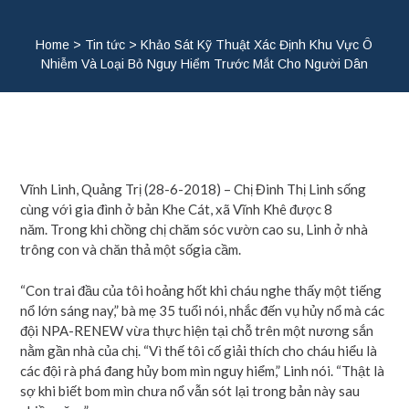
Home
>
Tin tức
>
Khảo Sát Kỹ Thuật Xác Định Khu Vực Ô
Nhiễm Và Loại Bỏ Nguy Hiểm Trước Mắt Cho Người Dân
Vĩnh Linh, Quảng Trị (28-6-2018) – Chị Đinh Thị Linh sống
cùng với gia đình ở bản Khe Cát, xã Vĩnh Khê được 8
năm. Trong khi chồng chị chăm sóc vườn cao su, Linh ở nhà
trông con và chăn thả một sốgia cầm.
“Con trai đầu của tôi hoảng hốt khi cháu nghe thấy một tiếng
nổ lớn sáng nay,” bà mẹ 35 tuổi nói, nhắc đến vụ hủy nổ mà các
đội NPA-RENEW vừa thực hiện tại chỗ trên một nương sắn
nằm gần nhà của chị. “Vì thế tôi cố giải thích cho cháu hiểu là
các đội rà phá đang hủy bom mìn nguy hiểm,” Linh nói. “Thật là
sợ khi biết bom mìn chưa nổ vẫn sót lại trong bản này sau