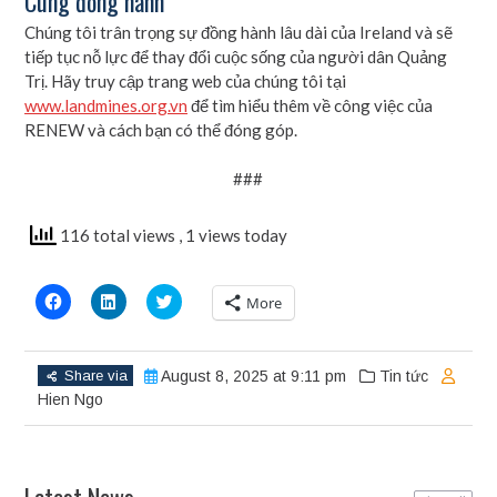
Cùng đồng hành
Chúng tôi trân trọng sự đồng hành lâu dài của Ireland và sẽ
tiếp tục nỗ lực để thay đổi cuộc sống của người dân Quảng
Trị. Hãy truy cập trang web của chúng tôi tại
www.landmines.org.vn
để tìm hiểu thêm về công việc của
RENEW và cách bạn có thể đóng góp.
###
116 total views
, 1 views today
Click
Click
Click
More
to
to
to
share
share
share
on
on
on
Facebook
LinkedIn
Twitter
(Opens
(Opens
(Opens
Share via
August 8, 2025 at 9:11 pm
Tin tức
in
in
in
new
new
new
Hien Ngo
window)
window)
window)