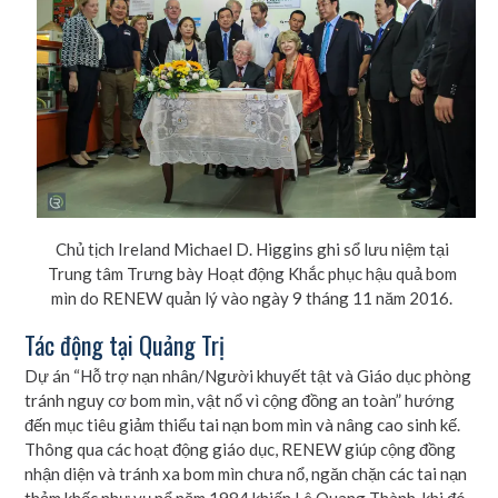
Chủ tịch Ireland Michael D. Higgins ghi sổ lưu niệm tại
Trung tâm Trưng bày Hoạt động Khắc phục hậu quả bom
mìn do RENEW quản lý vào ngày 9 tháng 11 năm 2016.
Tác động tại Quảng Trị
Dự án “Hỗ trợ nạn nhân/Người khuyết tật và Giáo dục phòng
tránh nguy cơ bom mìn, vật nổ vì cộng đồng an toàn” hướng
đến mục tiêu giảm thiểu tai nạn bom mìn và nâng cao sinh kế.
Thông qua các hoạt động giáo dục, RENEW giúp cộng đồng
nhận diện và tránh xa bom mìn chưa nổ, ngăn chặn các tai nạn
thảm khốc như vụ nổ năm 1984 khiến Lê Quang Thành, khi đó