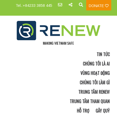
Tel.:+84233 3858 445
DONATE
MAKING VIETNAM SAFE
TIN TỨC
CHÚNG TÔI LÀ AI
VÙNG HOẠT ĐỘNG
CHÚNG TÔI LÀM GÌ
TRUNG TÂM RENEW
TRUNG TÂM THAM QUAN
HỖ TRỢ
GÂY QUỸ