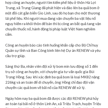
hợp công an huyện, người tìm kiếm phế liệu ở thôn Hà Lợi
Trung, xã Trung Giang đã phát hiện và đào lên ba quả bom ở
một đồi cát gần biển Gio Linh, sau đó họ bạn cho một thương
lái phế liệu. Khi người mua đang vận chuyển ba vật liệu nổ
nguy hiểm ra khỏi thôn để bán thì bị công an bắt quả tang vận
chuyển thuốc nổ, hành động bị pháp luật Việt Nam nghiêm
cấm.
Công an huyện báo cáo tình huống khẩn cấp cho Bộ Chỉ huy
Quân sự tỉnh và Ban Công binh liên hệ Dự án RENEW và yêu
cầu trợ giúp.
Sáng thứ Ba, nhân viên đội xử lý bom mìn lưu động số 1 đến
trụ sở công an huyện, với chuyên gia tư vấn quốc gia Bùi
Trọng Hồng. Sau khi xác định ba quả bom là loại MK82 nặng
226kg và an toàn để di chuyển, ông Hồng chỉ đạo đội vận
chuyển các quả bom về bãi nổ của RENEW để xử lý.
Ngày hôm nay ba quả bom đã được các đội RENEW phá hủy
an toàn tại bãi nổ ở thôn Linh An, xã Triệu Trạch, huyện Triệu