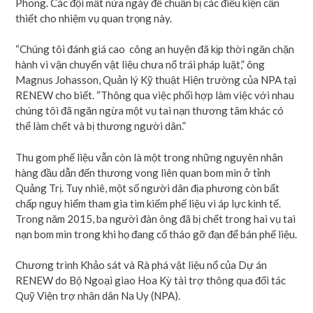
Phong. Các đội mất nửa ngày để chuẩn bị các điều kiện cần
thiết cho nhiệm vụ quan trọng này.
“Chúng tôi đánh giá cao công an huyện đã kịp thời ngăn chặn
hành vi vận chuyển vật liệu chưa nổ trái pháp luật,” ông
Magnus Johasson, Quản lý Kỹ thuật Hiện trường của NPA tại
RENEW cho biết. “Thông qua việc phối hợp làm việc với nhau
chúng tôi đã ngăn ngừa một vụ tai nạn thương tâm khác có
thể làm chết và bị thương người dân.”
Thu gom phế liệu vẫn còn là một trong những nguyên nhân
hàng đầu dẫn đến thương vong liên quan bom mìn ở tỉnh
Quảng Trị. Tuy nhiê, một số người dân địa phương còn bất
chấp nguy hiểm tham gia tìm kiếm phế liệu vì áp lực kinh tế.
Trong năm 2015, ba người đàn ông đã bị chết trong hai vụ tai
nạn bom mìn trong khi họ đang cố tháo gỡ đạn để bán phế liệu.
Chương trình Khảo sát và Rà phá vật liệu nổ của Dự án
RENEW do Bộ Ngoại giao Hoa Kỳ tài trợ thông qua đối tác
Quỹ Viện trợ nhân dân Na Uy (NPA).