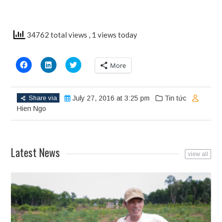
34762 total views
, 1 views today
Click
Click
Click
More
to
to
to
share
share
share
on
on
on
Facebook
LinkedIn
Twitter
(Opens
(Opens
(Opens
Share via
July 27, 2016 at 3:25 pm
Tin tức
in
in
in
new
new
new
Hien Ngo
window)
window)
window)
Latest News
view all