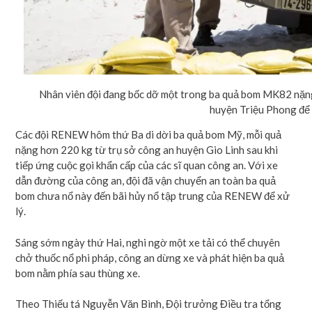
Nhân viên đội đang bốc dỡ một trong ba quả bom MK82 nặng 
huyện Triệu Phong để 
Các đội RENEW hôm thứ Ba di dời ba quả bom Mỹ, mỗi quả
nặng hơn 220 kg từ trụ sở công an huyện Gio Linh sau khi
tiếp ứng cuộc gọi khẩn cấp của các sĩ quan công an. Với xe
dẫn đường của công an, đội đã vận chuyển an toàn ba quả
bom chưa nổ này đến bãi hủy nổ tập trung của RENEW để xử
lý.
Sáng sớm ngày thứ Hai, nghi ngờ một xe tải có thể chuyên
chở thuốc nổ phi pháp, công an dừng xe và phát hiện ba quả
bom nằm phía sau thùng xe.
Theo Thiếu tá Nguyễn Văn Bình, Đội trưởng Điều tra tổng