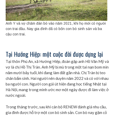
Anh Y và vợ chăm đàn bò vào năm 2021, khi họ mới có người
con trai đầu. Nay gia đình đã có bốn con bò sinh sản và ba
cậu con trai.
Tại Hướng Hiệp: một cuộc đời được dựng lại
Tại thôn Phú An, xã Hướng Hiệp, đoàn gặp anh Hồ Văn Mỹ và
vợ là chị Hồ Thị Tràn. Anh Mỹ bị mù trong một tai nạn bom mìn
năm mười bảy tuổi, khi đang làm đất gần nhà. Chị Tràn bị teo
chân bẩm sinh. Hai người nên duyên năm 2022 và có với nhau
ba người con. Người con gái út hiện đang học tiếng Nhật tại
Hà Nội, mang trong mình ước mơ một ngày được đi làm việc ở
nước ngoài.
Trong tháng trước, sau khi cán bộ RENEW đánh giá nhu cầu,
gia đình được hỗ trợ một con bò sinh sản. Con bò nay gặm cỏ