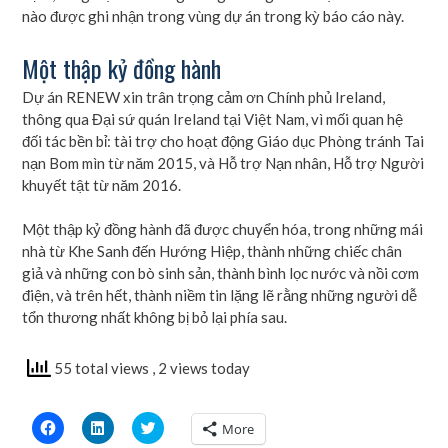
nào được ghi nhận trong vùng dự án trong kỳ báo cáo này.
Một thập kỷ đồng hành
Dự án RENEW xin trân trọng cảm ơn Chính phủ Ireland,
thông qua Đại sứ quán Ireland tại Việt Nam, vì mối quan hệ
đối tác bền bỉ: tài trợ cho hoạt động Giáo dục Phòng tránh Tai
nạn Bom mìn từ năm 2015, và Hỗ trợ Nạn nhân, Hỗ trợ Người
khuyết tật từ năm 2016.
Một thập kỷ đồng hành đã được chuyển hóa, trong những mái
nhà từ Khe Sanh đến Hướng Hiệp, thành những chiếc chân
giả và những con bò sinh sản, thành bình lọc nước và nồi cơm
điện, và trên hết, thành niềm tin lặng lẽ rằng những người dễ
tổn thương nhất không bị bỏ lại phía sau.
55 total views
, 2 views today
Click
Click
Click
More
to
to
to