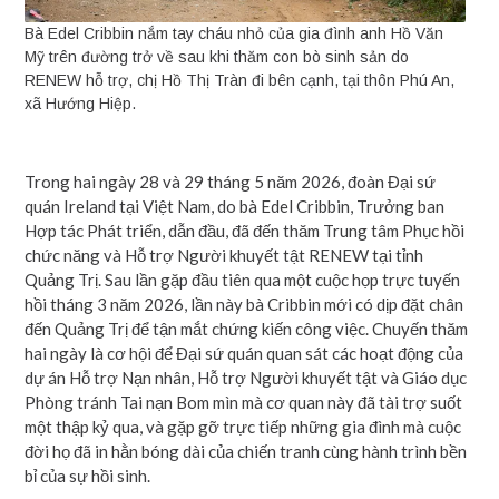
Bà Edel Cribbin nắm tay cháu nhỏ của gia đình anh Hồ Văn
Mỹ trên đường trở về sau khi thăm con bò sinh sản do
RENEW hỗ trợ, chị Hồ Thị Tràn đi bên cạnh, tại thôn Phú An,
xã Hướng Hiệp.
Trong hai ngày 28 và 29 tháng 5 năm 2026, đoàn Đại sứ
quán Ireland tại Việt Nam, do bà Edel Cribbin, Trưởng ban
Hợp tác Phát triển, dẫn đầu, đã đến thăm Trung tâm Phục hồi
chức năng và Hỗ trợ Người khuyết tật RENEW tại tỉnh
Quảng Trị. Sau lần gặp đầu tiên qua một cuộc họp trực tuyến
hồi tháng 3 năm 2026, lần này bà Cribbin mới có dịp đặt chân
đến Quảng Trị để tận mắt chứng kiến công việc. Chuyến thăm
hai ngày là cơ hội để Đại sứ quán quan sát các hoạt động của
dự án Hỗ trợ Nạn nhân, Hỗ trợ Người khuyết tật và Giáo dục
Phòng tránh Tai nạn Bom mìn mà cơ quan này đã tài trợ suốt
một thập kỷ qua, và gặp gỡ trực tiếp những gia đình mà cuộc
đời họ đã in hằn bóng dài của chiến tranh cùng hành trình bền
bỉ của sự hồi sinh.