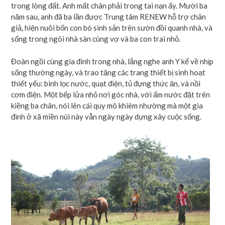
trong lòng đất. Anh mất chân phải trong tai nạn ấy. Mười ba
năm sau, anh đã ba lần được Trung tâm RENEW hỗ trợ chân
giả, hiện nuôi bốn con bò sinh sản trên sườn đồi quanh nhà, và
sống trong ngôi nhà sàn cùng vợ và ba con trai nhỏ.
Đoàn ngồi cùng gia đình trong nhà, lắng nghe anh Y kể về nhịp
sống thường ngày, và trao tặng các trang thiết bị sinh hoạt
thiết yếu: bình lọc nước, quạt điện, tủ đựng thức ăn, và nồi
cơm điện. Một bếp lửa nhỏ nơi góc nhà, với ấm nước đặt trên
kiềng ba chân, nói lên cái quy mô khiêm nhường mà một gia
đình ở xã miền núi này vẫn ngày ngày dựng xây cuộc sống.