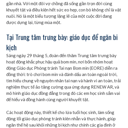
gần nhà. Với một đôi vợ chồng đã sống gần trọn đời cùng
khuyết tật và điều kiện hết sức eo hẹp, con bò không chỉ là vật
nuôi. Nó là một biểu tượng lặng lẽ của một cuộc đời đang
được dựng lại, từng mùa một.
Tại Trung tâm trưng bày: giáo dục để ngăn bi
kịch
Sáng ngày 29 tháng 5, đoàn đến thăm Trung tâm trưng bày
hoạt động khắc phục hậu quả bom mìn, nơi bốn nhóm hoạt
động Giáo dục Phòng tránh Tai nạn Bom mìn (EORE) diễn ra
đồng thời: trò chơi bom mìn và đánh dấu an toàn ngoài trời,
tìm hiểu chung về nguyên nhân tai nạn và hành vi an toàn, trải
nghiệm thực tế ảo tăng cường qua ứng dụng RENEW AR, và
mô hình giáo dục đồng đẳng trong đó các em học sinh sắm vai
để hiểu và đồng hành cùng người khuyết tật.
Các hoạt động này, thiết kế cho lứa tuổi học sinh, làm sống
động lối giáo dục phòng tránh kiên nhẫn và thực hành, giúp
ngăn thế hệ sau khỏi những bi kịch như chính các gia đình ở