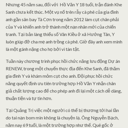
Nhưng 45 năm sau, đối với Hồ Văn Y 18 tuổi, trận đánh Khe
Sanh chưa kết thúc. Một vụ nổ trên rẫy cà phê của gia đình
anh gần sân bay Tà Cơn trong năm 2012 làm cụt chân phải
của Y và khiến anh trở thành một nạn nhân mới của chiến
tranh. Tại bản làng thiểu số Vân Kiều ở xã Hướng Tân, Y
luôn giúp đỡ cha mẹ anh trồng cà phê. Giờ đây anh xem mình
là một gánh nặng cho họ bởi vì tàn tật.
Tuần này chương trình phục hồi chức năng lưu động Dự án
RENEW, trong một chuyến thực địa đến Khe Sanh, đã thăm
gia đình Y và khám mỏm cụt cho anh. Đội phục hồi chức
năng quyết định ưu tiên trường hợp Hồ Văn Y nhận chân
giả chất lượng cao để cho phép anh đi lại một cách dễ dàng,
thuận tiện và tự tin hơn.
Tại Quảng Trị việc một người có thể bị thương tới hai lần
do tai nạn bom mìn không là chuyện lạ. Ông Nguyễn Bạch,
năm nay 69 tuổi, là một trường hợp như thế. Quê gốc ở