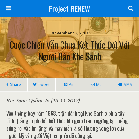
Project RENEW
November 13, 2013
Cuộc Chiến Vẫn Chưa Kết Thúc Đối Với
Người Dân Khe Sanh
Share
Tweet
Pin
Mail
SMS
Khe Sanh, Quảng Trị (13-11-2013)
Vào tháng bảy năm 1968, trận đánh tại Khe Sanh ở phía tây
tỉnh Quảng Trị đi đến kết thúc khi giao tranh ngừng lại, tiếng
súng rơi vào im lặng, và may mắn là số thương vong lớn của
người Mỹ và người Việt hai phía đã dừng lại.