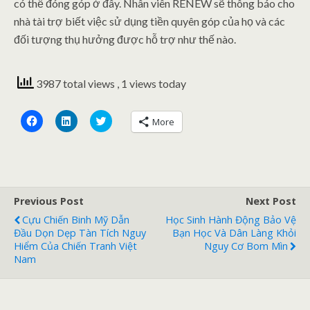
có thể đóng góp ở đây. Nhân viên RENEW sẽ thông báo cho
nhà tài trợ biết việc sử dụng tiền quyên góp của họ và các
đối tượng thụ hưởng được hỗ trợ như thế nào.
3987 total views
, 1 views today
C
C
C
More
l
l
l
i
i
i
c
c
c
k
k
k
t
t
t
o
o
o
s
s
s
h
h
h
a
a
a
Previous Post
Next Post
r
r
r
e
e
e
Cựu Chiến Binh Mỹ Dẫn
Học Sinh Hành Động Bảo Vệ
o
o
o
Đầu Dọn Dẹp Tàn Tích Nguy
Bạn Học Và Dân Làng Khỏi
n
n
n
F
L
T
Hiểm Của Chiến Tranh Việt
Nguy Cơ Bom Mìn
a
i
w
Nam
c
n
i
e
k
t
b
e
t
o
d
e
o
I
r
k
n
(