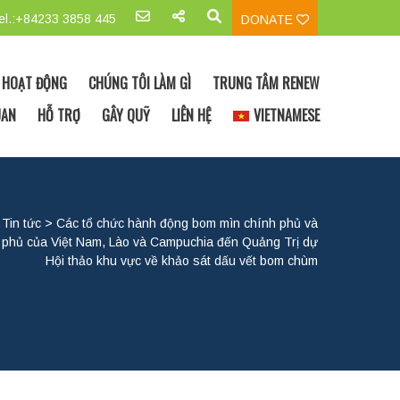
el.:+84233 3858 445
DONATE
 HOẠT ĐỘNG
CHÚNG TÔI LÀM GÌ
TRUNG TÂM RENEW
UAN
HỖ TRỢ
GÂY QUỸ
LIÊN HỆ
VIETNAMESE
>
Tin tức
>
Các tổ chức hành động bom mìn chính phủ và
h phủ của Việt Nam, Lào và Campuchia đến Quảng Trị dự
Hội thảo khu vực về khảo sát dấu vết bom chùm