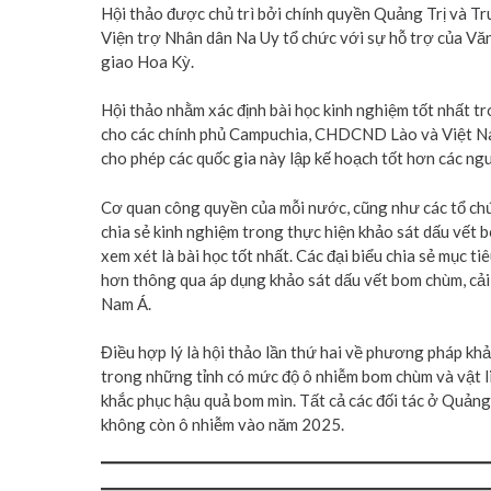
Hội thảo được chủ trì bởi chính quyền Quảng Trị và 
Viện trợ Nhân dân Na Uy tổ chức với sự hỗ trợ của Văn
giao Hoa Kỳ.
Hội thảo nhằm xác định bài học kinh nghiệm tốt nhất 
cho các chính phủ Campuchia, CHDCND Lào và Việt Nam
cho phép các quốc gia này lập kế hoạch tốt hơn các ngu
Cơ quan công quyền của mỗi nước, cũng như các tổ chức
chia sẻ kinh nghiệm trong thực hiện khảo sát dấu vết 
xem xét là bài học tốt nhất. Các đại biểu chia sẻ mục t
hơn thông qua áp dụng khảo sát dấu vết bom chùm, cải
Nam Á.
Điều hợp lý là hội thảo lần thứ hai về phương pháp khả
trong những tỉnh có mức độ ô nhiễm bom chùm và vật li
khắc phục hậu quả bom mìn. Tất cả các đối tác ở Quảng
không còn ô nhiễm vào năm 2025.