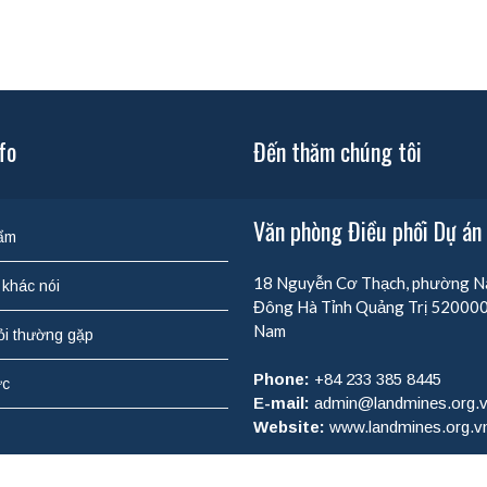
fo
Đến thăm chúng tôi
Văn phòng Điều phối Dự á
ẩm
18 Nguyễn Cơ Thạch, phường 
khác nói
Đông Hà
Tỉnh Quảng Trị
52000
Nam
ỏi thường gặp
Phone:
+84 233 385 8445
ức
E-mail:
admin@landmines.org.
Website:
www.landmines.org.v