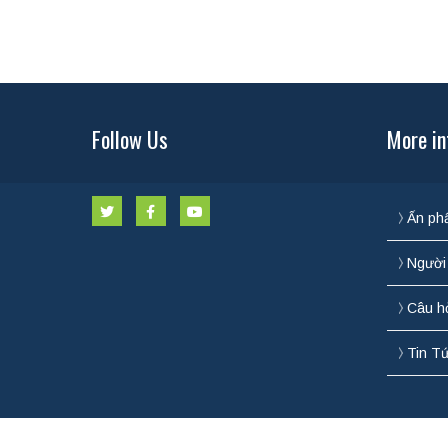
Follow Us
More in
Ấn ph
Người 
Câu h
Tin T