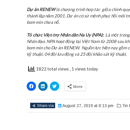
Dự án RENEW
là chương trình hợp tác giữa chính quy
thành lập năm 2001. Dự án có sứ mệnh phục hồi môi trư
bom mìn chưa nổ.
Tổ chức Viện trợ Nhân dân Na Uy (NPA):
Là một trong 
Nhân đạo. NPA hoạt động tại Việt Nam từ 2008 sau khi 
bom mìn cho Dự án RENEW. Nguồn lực hiện nay gồm có 32
kỹ thuật, 04 đội lưu động và 25 đội khảo sát kỹ thuật.
1822 total views
, 1 views today
Click
Click
Click
More
to
to
to
share
share
share
on
on
on
Facebook
LinkedIn
Twitter
(Opens
(Opens
(Opens
Share via
August 27, 2019 at 8:13 pm
Tin 
in
in
in
new
new
new
window)
window)
window)