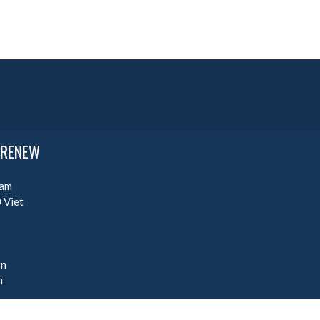
n RENEW
Nam
0
Viet
vn
n