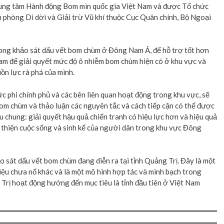
Trung tâm Hành động Bom mìn quốc gia Việt Nam và được Tổ chức
 phòng Di dời và Giải trừ Vũ khí thuộc Cục Quân chính, Bộ Ngoại
trong khảo sát dấu vết bom chùm ở Đông Nam Á, để hỗ trợ tốt hơn
 để giải quyết mức độ ô nhiễm bom chùm hiện có ở khu vực và
ồn lực rà phá của mình.
 phi chính phủ và các bên liên quan hoạt động trong khu vực, sẽ
bom chùm và thảo luận các nguyên tắc và cách tiếp cận có thể được
iêu chung: giải quyết hậu quả chiến tranh có hiệu lực hơn và hiệu quả
 thiện cuộc sống và sinh kế của người dân trong khu vực Đông
o sát dấu vết bom chùm đang diễn ra tại tỉnh Quảng Trị. Đây là một
ệu chưa nổ khác và là một mô hình hợp tác và minh bạch trong
 Trị hoạt động hướng đến mục tiêu là tỉnh đầu tiên ở Việt Nam